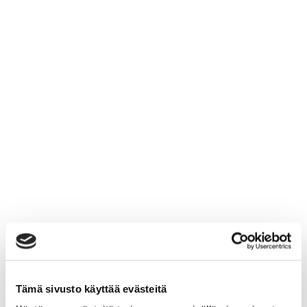
Mökit kaikkiin
tarpeisiin
Etsit mökkiä sitten vain omaan käyttöön tai isommalle
porukalle, meiltä löydät monipuolisesti vuokramökkejä
erilaisiin aktiviteetteihin ja tilantarpeisiin.
TUTUSTU MÖKKEIHIN
↓
Tämä sivusto käyttää evästeitä